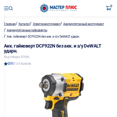
0
/
/
/
Главная
Каталог
Электроинструмент
Аккумуляторный инструмент
/
Аккумуляторные гайковерты
/
Акк. гайковерт DCF922N без акк. и з/у DeWALT ударн.
Акк. гайковерт DCF922N без акк. и з/у DeWALT
ударн.
Код товара: 87694
0
0 отзывов