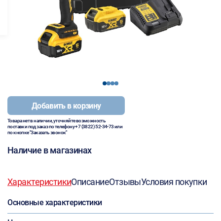
1
2
3
4
Добавить в корзину
Товара нет в наличии, уточняйте возможность
поставки под заказ по телефону
+7 (3822) 52-34-73
или
по кнопке "Заказать звонок"
Наличие в магазинах
Характеристики
Описание
Отзывы
Условия покупки
Основные характеристики