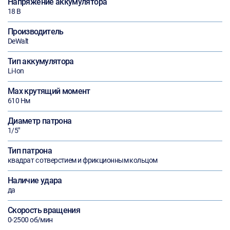
Напряжение аккумулятора
18 В
Производитель
DeWalt
Тип аккумулятора
Li-Ion
Max крутящий момент
610 Нм
Диаметр патрона
1/5"
Тип патрона
квадрат с отверстием и фрикционным кольцом
Наличие удара
да
Скорость вращения
0-2500 об/мин