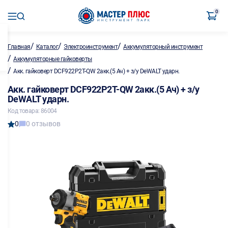
0
/
/
/
Главная
Каталог
Электроинструмент
Аккумуляторный инструмент
/
Аккумуляторные гайковерты
/
Акк. гайковерт DCF922P2T-QW 2акк.(5 Ач) + з/у DeWALT ударн.
Акк. гайковерт DCF922P2T-QW 2акк.(5 Ач) + з/у
DeWALT ударн.
Код товара: 86004
0
0 отзывов