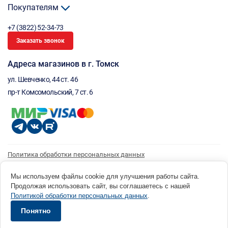
Покупателям
+7 (3822) 52-34-73
Заказать звонок
Адреса магазинов в г. Томск
ул. Шевченко, 44 ст. 46
пр-т Комсомольский, 7 ст. 6
Политика обработки персональных данных
Согласие на обработку персональных данных
Согласие на получение рассылки
Мы используем файлы cookie для улучшения работы сайта.
Продолжая использовать сайт, вы соглашаетесь с нашей
© 1996 - 2026 инструмент парк «Мастер Плюс» Россия, г. Томск, ул. Шевченко, 44 ст. 46, (3822) 52-34-
Политикой обработки персональных данных
.
73 okp@masterplus.tomsk.ru ИП Брусницын Д.Н. ИНН 701700002741
Разработано в Sibcode.team
Понятно