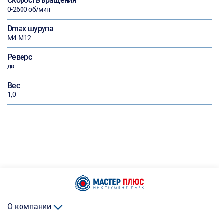
Скорость вращения
0-2600 об/мин
Dmax шурупа
М4-М12
Реверс
да
Вес
1,0
О компании