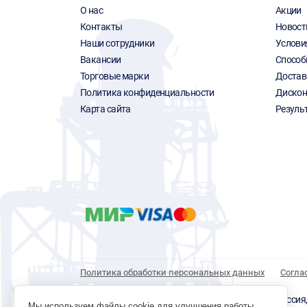
О нас
Акции
Контакты
Новост
Наши сотрудники
Услови
Вакансии
Способ
Торговые марки
Достав
Политика конфиденциальности
Дискон
Карта сайта
Резуль
Политика обработки персональных данных
Согла
© 1996 - 2026 инструмент парк «Мастер Плюс» Россия, г.
Мы используем файлы cookie для улучшения работы