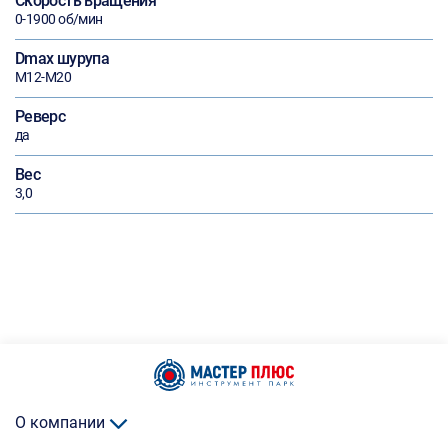
Скорость вращения
0-1900 об/мин
Dmax шурупа
М12-М20
Реверс
да
Вес
3,0
О компании