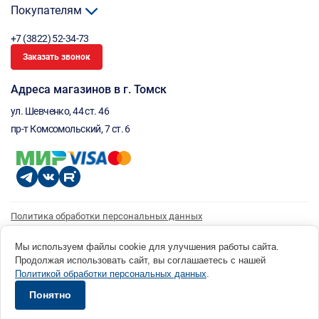
Покупателям
+7 (3822) 52-34-73
Заказать звонок
Адреса магазинов в г. Томск
ул. Шевченко, 44 ст. 46
пр-т Комсомольский, 7 ст. 6
Политика обработки персональных данных
Согласие на обработку персональных данных
Согласие на получение рассылки
Мы используем файлы cookie для улучшения работы сайта.
Продолжая использовать сайт, вы соглашаетесь с нашей
© 1996 - 2026 инструмент парк «Мастер Плюс» Россия, г. Томск, ул. Шевченко, 44 ст. 46, (3822) 52-34-
Политикой обработки персональных данных
.
73 okp@masterplus.tomsk.ru ИП Брусницын Д.Н. ИНН 701700002741
Разработано в Sibcode.team
Понятно