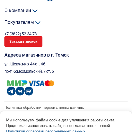
О компании
Покупателям
+7 (3822) 52-34-73
Заказать звонок
Адреса магазинов в г. Томск
ул. Шевченко, 44 ст. 46
пр-т Комсомольский, 7 ст. 6
Политика обработки персональных данных
Согласие на обработку персональных данных
Согласие на получение рассылки
Мы используем файлы cookie для улучшения работы сайта.
Продолжая использовать сайт, вы соглашаетесь с нашей
© 1996 - 2026 инструмент парк «Мастер Плюс» Россия, г. Томск, ул. Шевченко, 44 ст. 46, (3822) 52-34-
Политикой обработки персональных данных
.