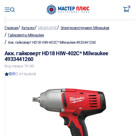
0
/
/
/
Главная
Каталог
MILWAUKEE
Электроинструмент Milwaukee
/
Гайковерты Milwaukee
/
Акк. гайковерт HD18 HIW-402C* Milwaukee 4933441260
Акк. гайковерт HD18 HIW-402C* Milwaukee
4933441260
Код товара: 76140
0
0 отзывов