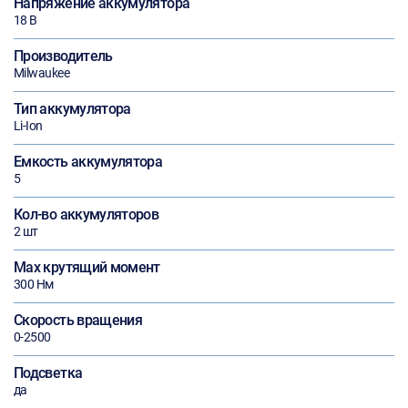
Напряжение аккумулятора
18 В
Производитель
Milwaukee
Тип аккумулятора
Li-Ion
Емкость аккумулятора
5
Кол-во аккумуляторов
2 шт
Max крутящий момент
300 Нм
Скорость вращения
0-2500
Подсветка
да