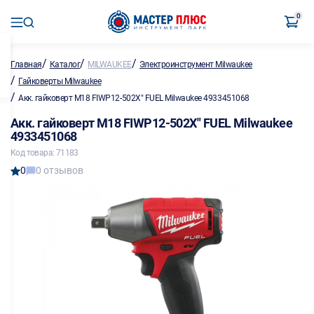
0
/
/
/
Главная
Каталог
MILWAUKEE
Электроинструмент Milwaukee
/
Гайковерты Milwaukee
/
Акк. гайковерт M18 FIWP12-502X" FUEL Milwaukee 4933451068
Акк. гайковерт M18 FIWP12-502X" FUEL Milwaukee
4933451068
Код товара: 71183
0
0 отзывов