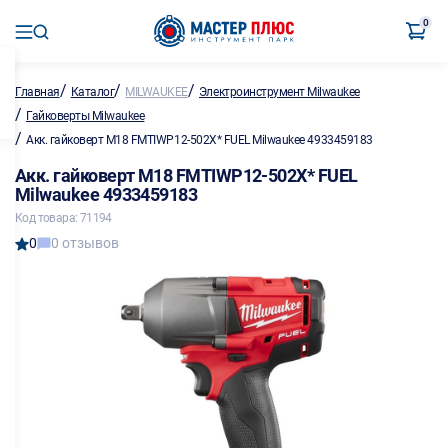
0
/
/
/
Главная
Каталог
MILWAUKEE
Электроинструмент Milwaukee
/
Гайковерты Milwaukee
/
Акк. гайковерт M18 FMTIWP12-502X* FUEL Milwaukee 4933459183
Акк. гайковерт M18 FMTIWP12-502X* FUEL
Milwaukee 4933459183
Код товара: 71194
0
0 отзывов