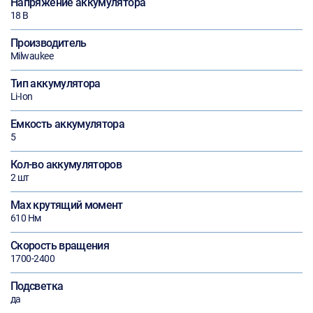
Напряжение аккумулятора
18 В
Производитель
Milwaukee
Тип аккумулятора
Li-Ion
Емкость аккумулятора
5
Кол-во аккумуляторов
2 шт
Max крутящий момент
610 Нм
Скорость вращения
1700-2400
Подсветка
да