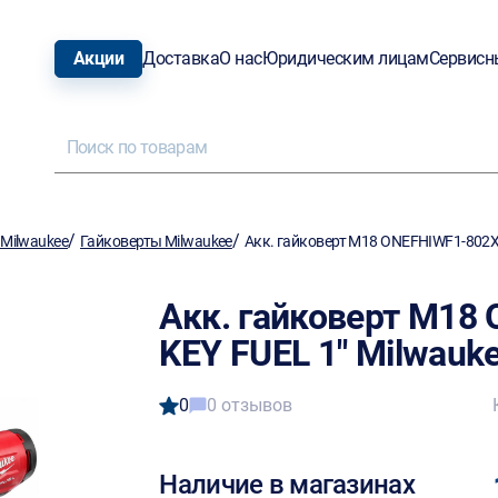
Акции
Доставка
О нас
Юридическим лицам
Сервисн
/
/
Milwaukee
Гайковерты Milwaukee
Акк. гайковерт M18 ONEFHIWF1-802X
Акк. гайковерт M18
KEY FUEL 1" Milwauk
0
0 отзывов
Наличие в магазинах