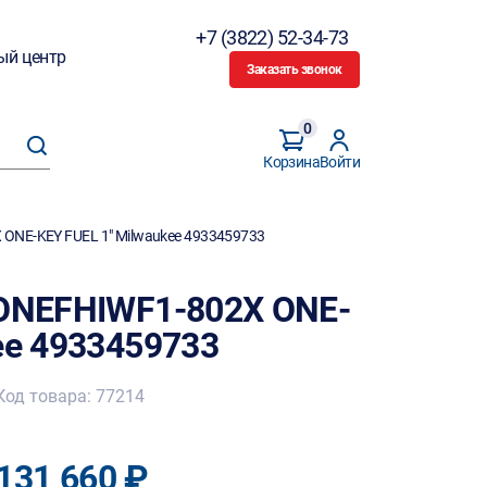
+7 (3822) 52-34-73
ый центр
Заказать звонок
0
Корзина
Войти
 ONE-KEY FUEL 1" Milwaukee 4933459733
 ONEFHIWF1-802X ONE-
ee 4933459733
Код товара: 77214
131 660 ₽