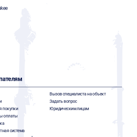
ukee
пателям
Вызов специалиста на объект
и
Задать вопрос
я покупки
Юридическим лицам
ы оплаты
ка
тная система