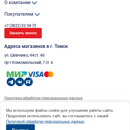
О компании
Покупателям
+7 (3822) 52-34-73
Заказать звонок
Адреса магазинов в г. Томск
ул. Шевченко, 44 ст. 46
пр-т Комсомольский, 7 ст. 6
Политика обработки персональных данных
Согласие на обработку персональных данных
Согласие на получение рассылки
Мы используем файлы cookie для улучшения работы сайта.
Продолжая использовать сайт, вы соглашаетесь с нашей
© 1996 - 2026 инструмент парк «Мастер Плюс» Россия, г. Томск, ул. Шевченко, 44 ст. 46, (3822) 52-34-
Политикой обработки персональных данных
.
73 okp@masterplus.tomsk.ru ИП Брусницын Д.Н. ИНН 701700002741
Разработано в Sibcode.team