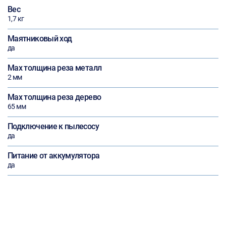
Вес
1,7 кг
Маятниковый ход
да
Max толщина реза металл
2 мм
Max толщина реза дерево
65 мм
Подключение к пылесосу
да
Питание от аккумулятора
да