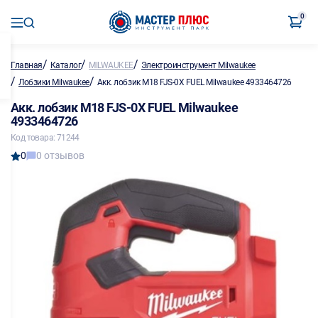
0
/
/
/
Главная
Каталог
MILWAUKEE
Электроинструмент Milwaukee
/
/
Лобзики Milwaukee
Акк. лобзик M18 FJS-0X FUEL Milwaukee 4933464726
Акк. лобзик M18 FJS-0X FUEL Milwaukee
4933464726
Код товара: 71244
0
0 отзывов