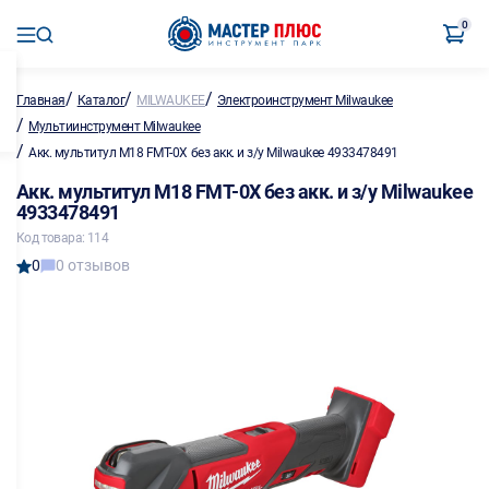
0
/
/
/
Главная
Каталог
MILWAUKEE
Электроинструмент Milwaukee
/
Мультиинструмент Milwaukee
/
Акк. мультитул M18 FMT-0X без акк. и з/у Milwaukee 4933478491
Акк. мультитул M18 FMT-0X без акк. и з/у Milwaukee
4933478491
Код товара: 114
0
0 отзывов