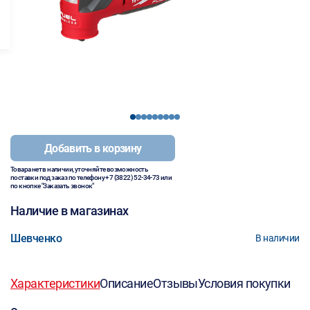
1
2
3
4
5
6
7
8
9
Добавить в корзину
Товара нет в наличии, уточняйте возможность
поставки под заказ по телефону
+7 (3822) 52-34-73
или
по кнопке "Заказать звонок"
Наличие в магазинах
Шевченко
В наличии
Характеристики
Описание
Отзывы
Условия покупки