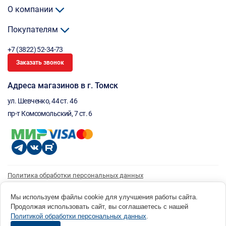
О компании
Покупателям
+7 (3822) 52-34-73
Заказать звонок
Адреса магазинов в г. Томск
ул. Шевченко, 44 ст. 46
пр-т Комсомольский, 7 ст. 6
Политика обработки персональных данных
Согласие на обработку персональных данных
Согласие на получение рассылки
Мы используем файлы cookie для улучшения работы сайта.
Продолжая использовать сайт, вы соглашаетесь с нашей
© 1996 - 2026 инструмент парк «Мастер Плюс» Россия, г. Томск, ул. Шевченко, 44 ст. 46, (3822) 52-34-
Политикой обработки персональных данных
.
73 okp@masterplus.tomsk.ru ИП Брусницын Д.Н. ИНН 701700002741