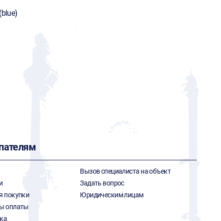
(blue)
ч
пателям
Вызов специалиста на объект
и
Задать вопрос
я покупки
Юридическим лицам
ы оплаты
ка