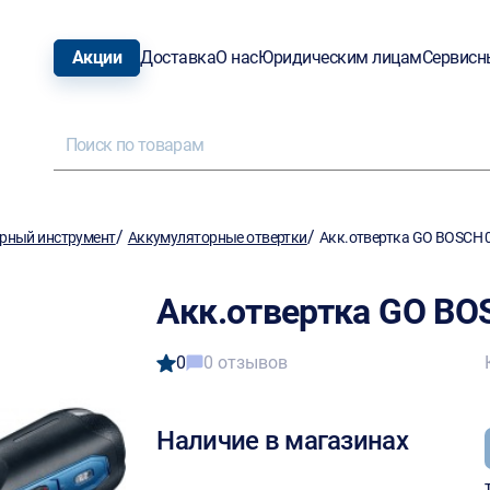
Акции
Доставка
О нас
Юридическим лицам
Сервисн
/
/
рный инструмент
Аккумуляторные отвертки
Акк.отвертка GO BOSCH
Акк.отвертка GO B
0
0 отзывов
Наличие в магазинах