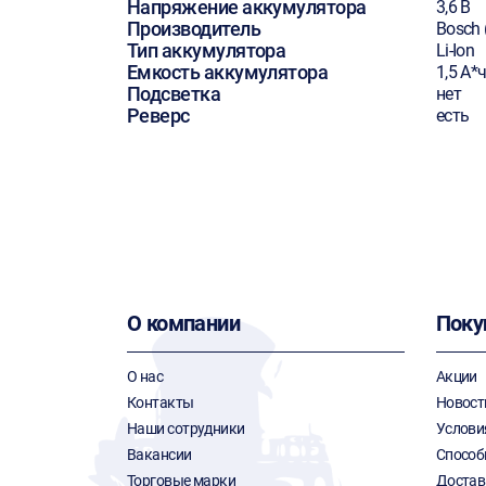
Напряжение аккумулятора
3,6 В
Производитель
Bosch 
Тип аккумулятора
Li-Ion
Емкость аккумулятора
1,5 А*
Подсветка
нет
Реверс
есть
О компании
Поку
О нас
Акции
Контакты
Новост
Наши сотрудники
Услови
Вакансии
Способ
Торговые марки
Достав