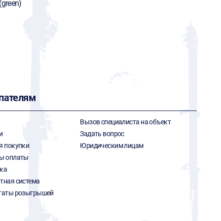
(green)
пателям
Вызов специалиста на объект
и
Задать вопрос
я покупки
Юридическим лицам
ы оплаты
ка
тная система
таты розыгрышей