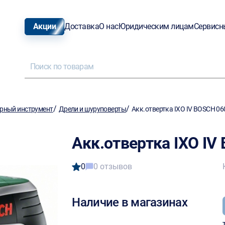
Акции
Доставка
О нас
Юридическим лицам
Сервисн
/
/
рный инструмент
Дрели и шуруповерты
Акк.отвертка IXO IV BOSCH 0
Акк.отвертка IXO I
0
0 отзывов
Наличие в магазинах