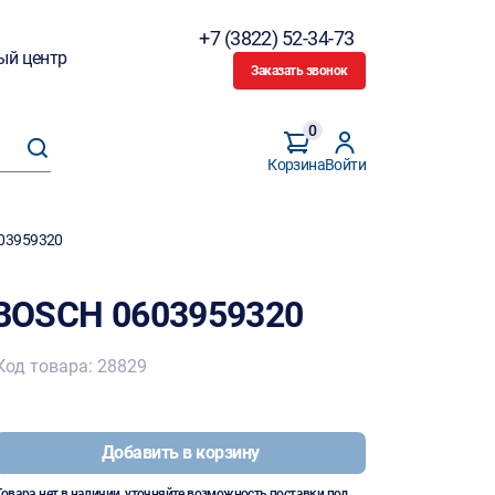
+7 (3822) 52-34-73
ый центр
Заказать звонок
0
Корзина
Войти
603959320
V BOSCH 0603959320
Код товара: 28829
Добавить в корзину
Товара нет в наличии, уточняйте возможность поставки под