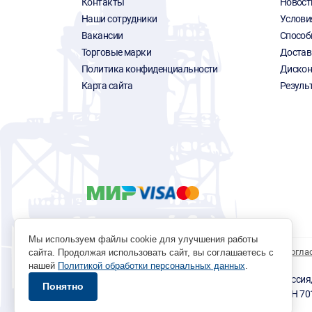
Контакты
Новост
Наши сотрудники
Услови
Вакансии
Способ
Торговые марки
Достав
Политика конфиденциальности
Дискон
Карта сайта
Резуль
Мы используем файлы cookie для улучшения работы
Политика обработки персональных данных
Согла
сайта. Продолжая использовать сайт, вы соглашаетесь с
нашей
Политикой обработки персональных данных
.
© 1996 - 2026 инструмент парк «Мастер Плюс» Россия, г.
Понятно
okp@masterplus.tomsk.ru ИП Брусницын Д.Н. ИНН 7