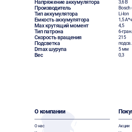
Напряжение аккумулятора
3,6 В
Производитель
Bosch 
Тип аккумулятора
Li-Ion
Емкость аккумулятора
1,5 А*
Max крутящий момент
4,5
Тип патрона
6-гран
Скорость вращения
215
Подсветка
подсв.
Dmax шурупа
5 мм
Вес
0,3
О компании
Поку
О нас
Акции