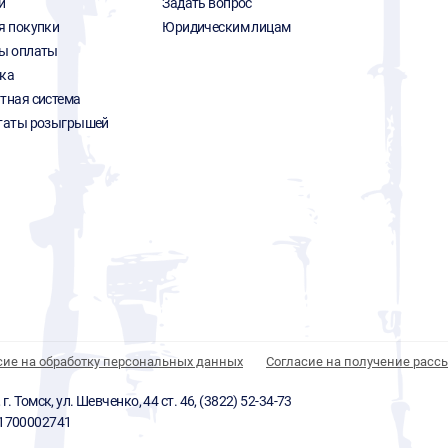
и
Задать вопрос
я покупки
Юридическим лицам
ы оплаты
ка
тная система
таты розыгрышей
сие на обработку персональных данных
Согласие на получение расс
 Томск, ул. Шевченко, 44 ст. 46, (3822) 52-34-73
01700002741