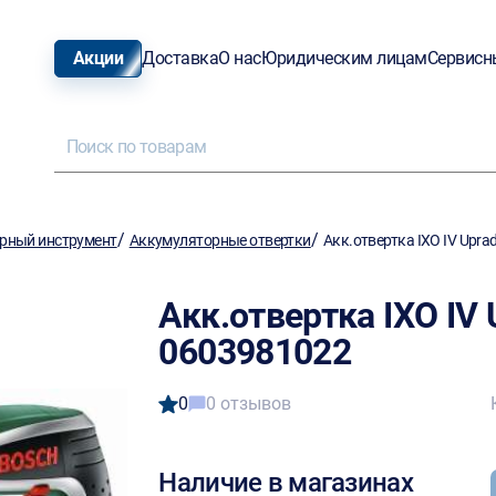
Акции
Доставка
О нас
Юридическим лицам
Сервисн
/
/
рный инструмент
Аккумуляторные отвертки
Акк.отвертка IXO IV Upr
Акк.отвертка IXO IV
0603981022
0
0 отзывов
Наличие в магазинах