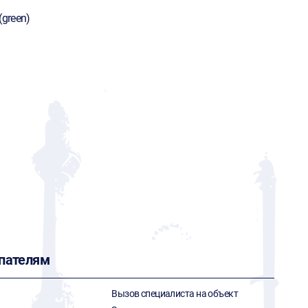
(green)
ч
.
пателям
Вызов специалиста на объект