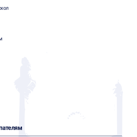
скол
м
.
пателям