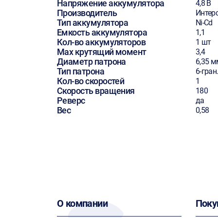
Напряжение аккумулятора
4,8 В
Производитель
Интер
Тип аккумулятора
Ni-Cd
Емкость аккумулятора
1,1
Кол-во аккумуляторов
1 шт
Max крутящий момент
3,4
Диаметр патрона
6,35 м
Тип патрона
6-гран
Кол-во скоростей
1
Скорость вращения
180
Реверс
да
Вес
0,58
О компании
Поку