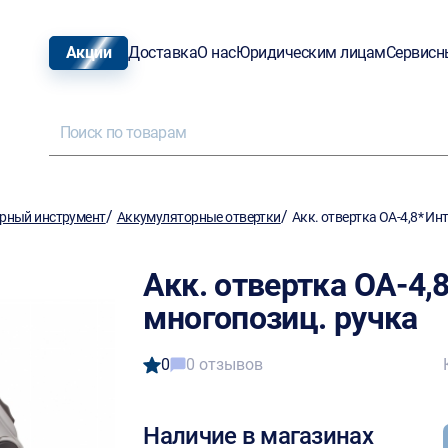
Акции
Доставка
О нас
Юридическим лицам
Сервисн
/
/
рный инструмент
Аккумуляторные отвертки
Акк. отвертка ОА-4,8* Ин
Акк. отвертка ОА-4,
многопозиц. ручка
0
0 отзывов
Наличие в магазинах