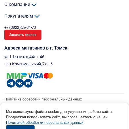
О компании
Покупателям
+7 (3822) 52-34-73
Заказать звонок
Адреса магазинов в г. Томск
ул. Шевченко, 44 ст. 46
пр-т Комсомольский, 7 ст. 6
Политика обработки персональных данных
Согласие на обработку персональных данных
Согласие на получение рассылки
Мы используем файлы cookie для улучшения работы сайта.
Продолжая использовать сайт, вы соглашаетесь с нашей
© 1996 - 2026 инструмент парк «Мастер Плюс» Россия, г. Томск, ул. Шевченко, 44 ст. 46, (3822) 52-34-
Политикой обработки персональных данных
.
73 okp@masterplus.tomsk.ru ИП Брусницын Д.Н. ИНН 701700002741
Разработано в Sibcode.team