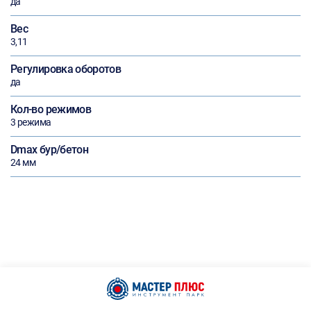
да
Вес
3,11
Регулировка оборотов
да
Кол-во режимов
3 режима
Dmax бур/бетон
24 мм