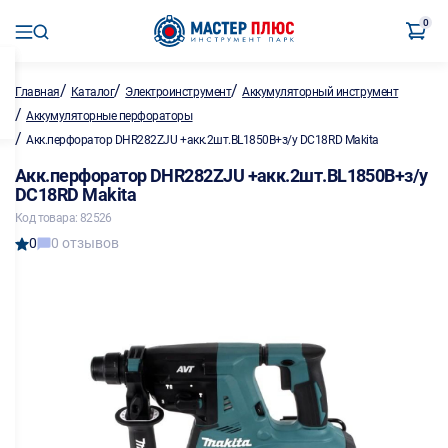
0
/
/
/
Главная
Каталог
Электроинструмент
Аккумуляторный инструмент
/
Аккумуляторные перфораторы
/
Акк.перфоратор DHR282ZJU +акк.2шт.BL1850B+з/у DC18RD Makita
Акк.перфоратор DHR282ZJU +акк.2шт.BL1850B+з/у
DC18RD Makita
Код товара: 82526
0
0 отзывов