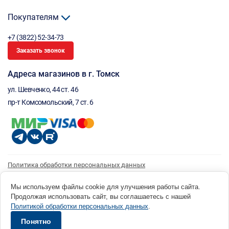
Покупателям
+7 (3822) 52-34-73
Заказать звонок
Адреса магазинов в г. Томск
ул. Шевченко, 44 ст. 46
пр-т Комсомольский, 7 ст. 6
Политика обработки персональных данных
Согласие на обработку персональных данных
Согласие на получение рассылки
Мы используем файлы cookie для улучшения работы сайта.
Продолжая использовать сайт, вы соглашаетесь с нашей
© 1996 - 2026 инструмент парк «Мастер Плюс» Россия, г. Томск, ул. Шевченко, 44 ст. 46, (3822) 52-34-
Политикой обработки персональных данных
.
73 okp@masterplus.tomsk.ru ИП Брусницын Д.Н. ИНН 701700002741
Разработано в Sibcode.team
Понятно