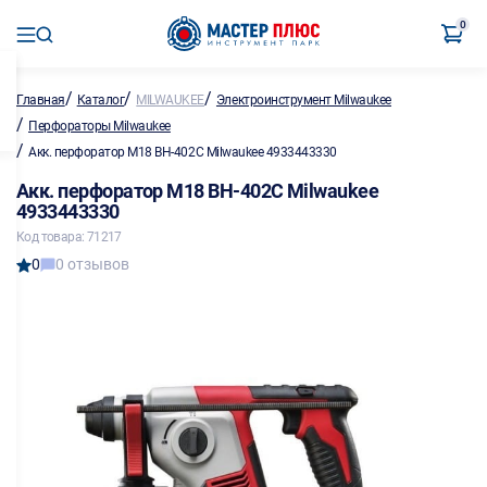
0
/
/
/
Главная
Каталог
MILWAUKEE
Электроинструмент Milwaukee
/
Перфораторы Milwaukee
/
Акк. перфоратор M18 BH-402C Milwaukee 4933443330
Акк. перфоратор M18 BH-402C Milwaukee
4933443330
Код товара: 71217
0
0 отзывов