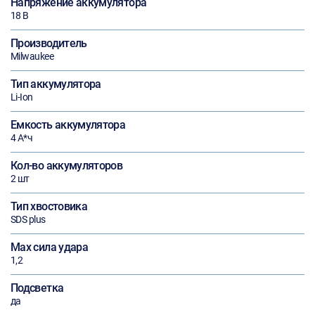
Напряжение аккумулятора
18 В
Производитель
Milwaukee
Тип аккумулятора
Li-Ion
Емкость аккумулятора
4 А*ч
Кол-во аккумуляторов
2 шт
Тип хвостовика
SDS plus
Max сила удара
1,2
Подсветка
да