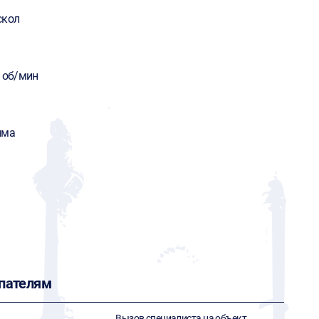
скол
0 об/мин
има
пателям
Вызов специалиста на объект