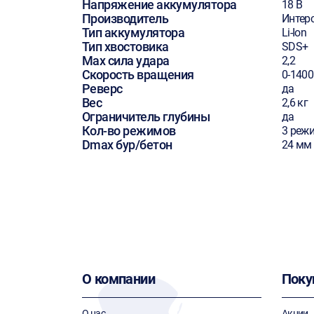
Напряжение аккумулятора
18 В
Производитель
Интер
Тип аккумулятора
Li-Ion
Тип хвостовика
SDS+
Max сила удара
2,2
Скорость вращения
0-140
Реверс
да
Вес
2,6 кг
Ограничитель глубины
да
Кол-во режимов
3 реж
Dmax бур/бетон
24 мм
О компании
Поку
О нас
Акции