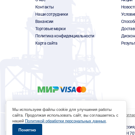
Контакты
Новост
Наши сотрудники
Услови
Вакансии
Способ
Торговые марки
Достав
Политика конфиденциальности
Дискон
Карта сайта
Резуль
Мы используем файлы cookie для улучшения работы
Политика обработки персональных данных
Согла
сайта. Продолжая использовать сайт, вы соглашаетесь с
нашей
Политикой обработки персональных данных
.
© 1996 - 2026 инструмент парк «Мастер Плюс» Россия, г.
Понятно
okp@masterplus.tomsk.ru ИП Брусницын Д.Н. ИНН 7