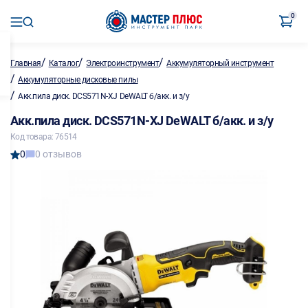
0
/
/
/
Главная
Каталог
Электроинструмент
Аккумуляторный инструмент
/
Аккумуляторные дисковые пилы
/
Акк.пила диск. DCS571N-XJ DeWALT б/акк. и з/у
Акк.пила диск. DCS571N-XJ DeWALT б/акк. и з/у
Код товара: 76514
0
0 отзывов