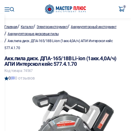
0
/
/
/
Главная
Каталог
Электроинструмент
Аккумуляторный инструмент
/
Аккумуляторные дисковые пилы
/
Акк.пила диск. ДПА-165/18В Li-ion (1акк.4,0А/ч) АПИ Интерскол кейс
577.4.1.70
Акк.пила диск. ДПА-165/18В Li-ion (1акк.4,0А/ч)
АПИ Интерскол кейс 577.4.1.70
Код товара: 74567
0
0 отзывов