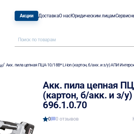
Акции
Доставка
О нас
Юридическим лицам
Сервисн
/
лы
Акк. пила цепная ПЦА-10/18В* Li-ion (картон, б/акк. и з/у) АПИ Интерс
Акк. пила цепная ПЦ
(картон, б/акк. и з/
696.1.0.70
0
0 отзывов