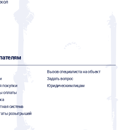
скол
пателям
Вызов специалиста на объект
и
Задать вопрос
я покупки
Юридическим лицам
ы оплаты
ка
тная система
таты розыгрышей