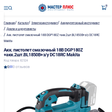
0
/
/
/
Главная
Каталог
Электроинструмент
Аккумуляторный инструмент
/
Дрели и шуруповерты
/
Акк. пистолет смазочный 18В DGP180Z +акк.2шт.BL1850B+з/у DC18RС
Makita
Акк. пистолет смазочный 18В DGP180Z
+акк.2шт.BL1850B+з/у DC18RС Makita
Код товара: 82524
0
0 отзывов