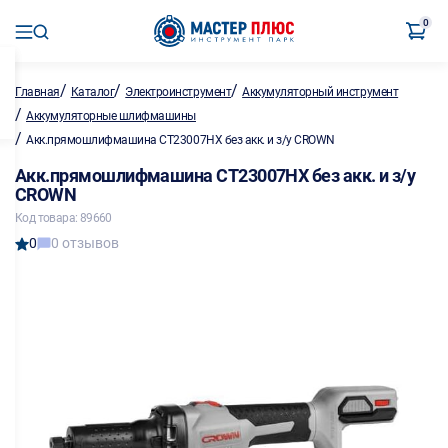
0
/
/
/
Главная
Каталог
Электроинструмент
Аккумуляторный инструмент
/
Аккумуляторные шлифмашины
/
Акк.прямошлифмашина CT23007HX без акк. и з/у CROWN
Акк.прямошлифмашина CT23007HX без акк. и з/у
CROWN
Код товара: 89660
0
0 отзывов