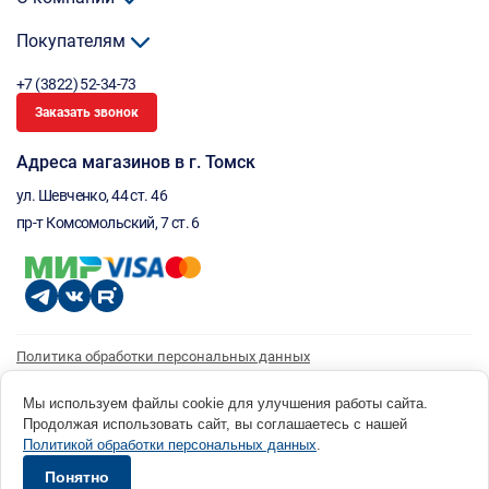
Покупателям
+7 (3822) 52-34-73
Заказать звонок
Адреса магазинов в г. Томск
ул. Шевченко, 44 ст. 46
пр-т Комсомольский, 7 ст. 6
Политика обработки персональных данных
Согласие на обработку персональных данных
Согласие на получение рассылки
Мы используем файлы cookie для улучшения работы сайта.
Продолжая использовать сайт, вы соглашаетесь с нашей
© 1996 - 2026 инструмент парк «Мастер Плюс» Россия, г. Томск, ул. Шевченко, 44 ст. 46, (3822) 52-34-
Политикой обработки персональных данных
.
73 okp@masterplus.tomsk.ru ИП Брусницын Д.Н. ИНН 701700002741
Разработано в Sibcode.team
Понятно