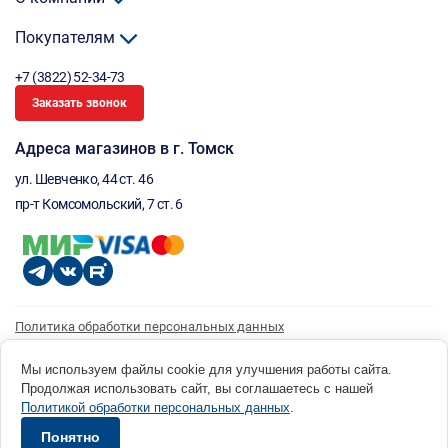
Покупателям
+7 (3822) 52-34-73
Заказать звонок
Адреса магазинов в г. Томск
ул. Шевченко, 44 ст. 46
пр-т Комсомольский, 7 ст. 6
Политика обработки персональных данных
Согласие на обработку персональных данных
Согласие на получение рассылки
Мы используем файлы cookie для улучшения работы сайта.
Продолжая использовать сайт, вы соглашаетесь с нашей
© 1996 - 2026 инструмент парк «Мастер Плюс» Россия, г. Томск, ул. Шевченко, 44 ст. 46, (3822) 52-34-
Политикой обработки персональных данных
.
73 okp@masterplus.tomsk.ru ИП Брусницын Д.Н. ИНН 701700002741
Разработано в Sibcode.team
Понятно