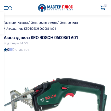
0
/
/
/
Главная
Каталог
Электроинструмент
Электропилы
/
Акк.сад.пила KEO BOSCH 0600861A01
Акк.сад.пила KEO BOSCH 0600861A01
Код товара: 84773
0
0 отзывов