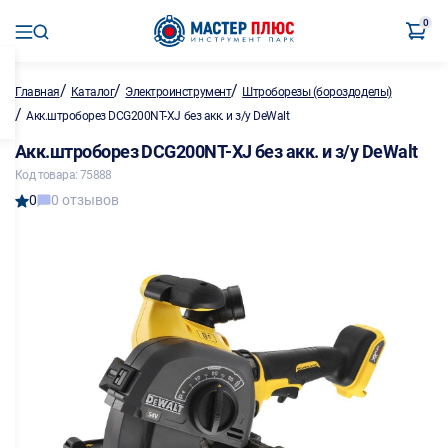
0
/
/
/
Главная
Каталог
Электроинструмент
Штроборезы (бороздоделы)
/
Акк.штроборез DCG200NT-XJ без акк. и з/у DeWalt
Акк.штроборез DCG200NT-XJ без акк. и з/у DeWalt
Код товара: 75888
0
0 отзывов