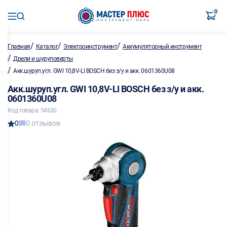
0
/
/
/
Главная
Каталог
Электроинструмент
Аккумуляторный инструмент
/
Дрели и шуруповерты
/
Акк.шуруп.угл. GWI 10,8V-LI BOSCH без з/у и акк. 0601360U08
Акк.шуруп.угл. GWI 10,8V-LI BOSCH без з/у и акк.
0601360U08
Код товара: 54630
0
0 отзывов