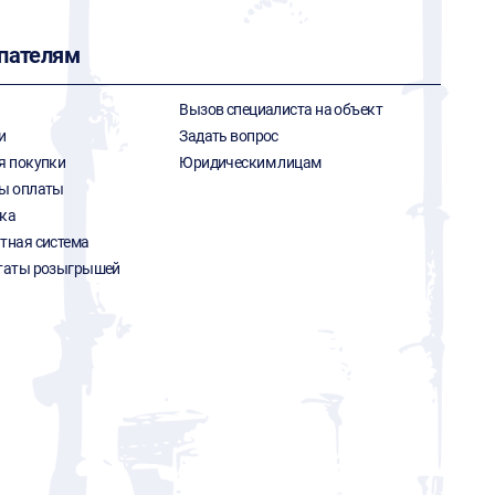
пателям
Вызов специалиста на объект
и
Задать вопрос
я покупки
Юридическим лицам
ы оплаты
ка
тная система
таты розыгрышей