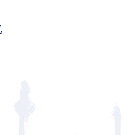
м
м
.
8