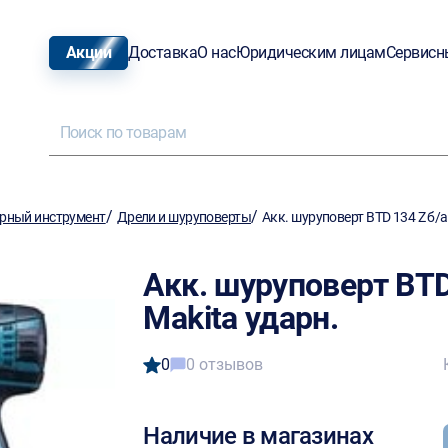
Акции
Доставка
О нас
Юридическим лицам
Сервисн
/
/
рный инструмент
Дрели и шуруповерты
Акк. шуруповерт BTD 134 Z б/ак
Акк. шуруповерт BTD 
Makita ударн.
0
0 отзывов
Наличие в магазинах