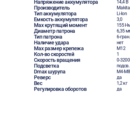
Напряжение аккумулятора
14,4 В
Производитель
Makita
Тип аккумулятора
Li-Ion
Емкость аккумулятора
3,0
Max крутящий момент
155 Н
Диаметр патрона
6,35 м
Тип патрона
6-гран
Наличие удара
нет
Max размер крепежа
М12
Кол-во скоростей
1
Скорость вращения
0-3200
Подсветка
подсв.
Dmax шурупа
М4-М
Реверс
да
Вес
1,2 кг
Регулировка оборотов
да