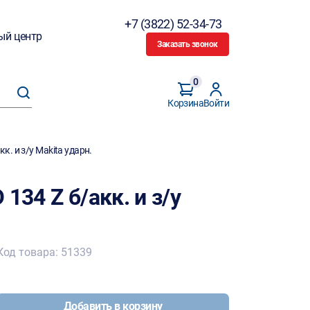
+7 (3822) 52-34-73
ый центр
Заказать звонок
0
Корзина
Войти
к. и з/у Makita ударн.
134 Z б/акк. и з/у
Код товара: 51339
Добавить в корзину