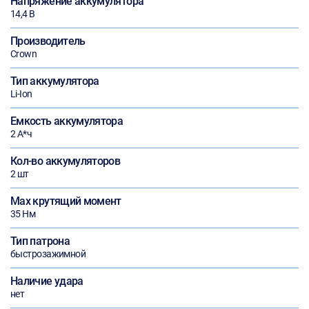
Напряжение аккумулятора
14,4 В
Производитель
Crown
Тип аккумулятора
Li-Ion
Емкость аккумулятора
2 А*ч
Кол-во аккумуляторов
2 шт
Max крутящий момент
35 Нм
Тип патрона
быстрозажимной
Наличие удара
нет