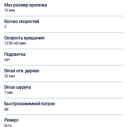
Max размер крепежа
10 мм
Кол-во скоростей
2
Скорость вращения
1250 об/мин
Подсветка
нет
Dmax отв. дерево
32 мм
Dmax шурупа
7 мм
Быстрозажимной патрон
да
Реверс
есть