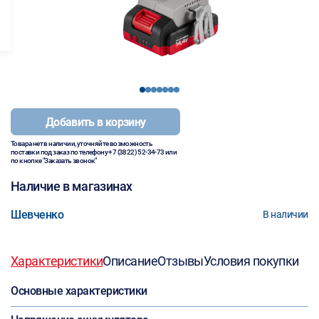
1
2
3
4
5
6
7
Добавить в корзину
Товара нет в наличии, уточняйте возможность
поставки под заказ по телефону
+7 (3822) 52-34-73
или
по кнопке "Заказать звонок"
Наличие в магазинах
Шевченко
В наличии
Характеристики
Описание
Отзывы
Условия покупки
Основные характеристики