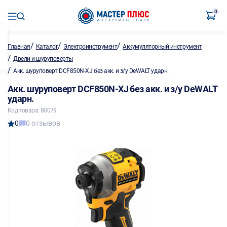
0
/
/
/
Главная
Каталог
Электроинструмент
Аккумуляторный инструмент
/
Дрели и шуруповерты
/
Акк. шуруповерт DCF850N-XJ без акк. и з/у DeWALT ударн.
Акк. шуруповерт DCF850N-XJ без акк. и з/у DeWALT
ударн.
Код товара: 80079
0
0 отзывов