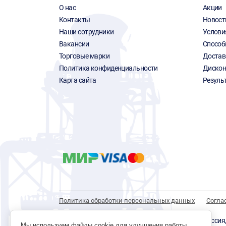
О нас
Акции
Контакты
Новост
Наши сотрудники
Услови
Вакансии
Способ
Торговые марки
Достав
Политика конфиденциальности
Дискон
Карта сайта
Резуль
Политика обработки персональных данных
Согла
© 1996 - 2026 инструмент парк «Мастер Плюс» Россия, г.
Мы используем файлы cookie для улучшения работы