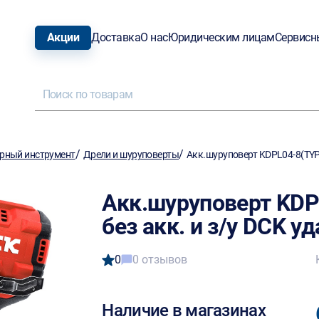
Акции
Доставка
О нас
Юридическим лицам
Сервисн
/
/
рный инструмент
Дрели и шуруповерты
Акк.шуруповерт KDPL04-8(TYPE 
Акк.шуруповерт KDP
без акк. и з/у DCK уд
0
0 отзывов
Наличие в магазинах