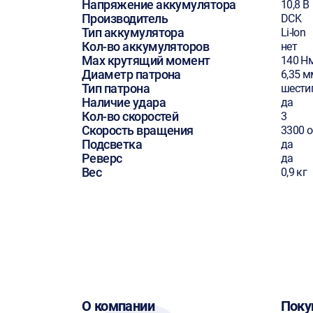
Напряжение аккумулятора
10,8 В
Производитель
DCK
Тип аккумулятора
Li-Ion
Кол-во аккумуляторов
нет
Max крутящий момент
140 Н
Диаметр патрона
6,35 м
Тип патрона
шести
Наличие удара
да
Кол-во скоростей
3
Скорость вращения
3300 
Подсветка
да
Реверс
да
Вес
0,9 кг
О компании
Поку