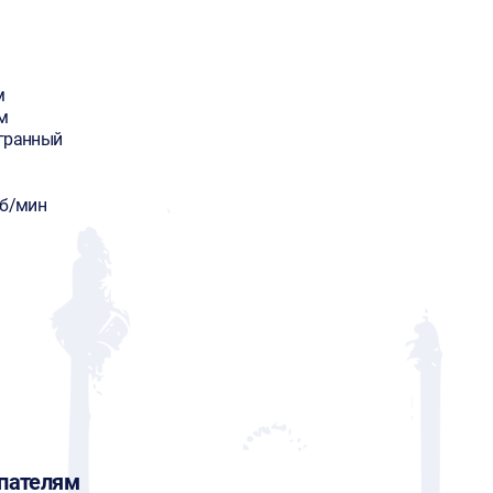
м
м
гранный
об/мин
пателям