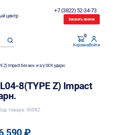
+7 (3822) 52-34-73
ый центр
Заказать звонок
0
Корзина
Войти
Z) Impact без акк. и з/у DCK ударн.
L04-8(TYPE Z) Impact
арн.
Код товара: 90082
6 590 ₽