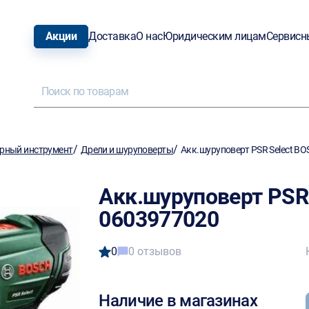
Акции
Доставка
О нас
Юридическим лицам
Сервисн
/
/
рный инструмент
Дрели и шуруповерты
Акк.шуруповерт PSR Select B
Акк.шуруповерт PSR
0603977020
0
0 отзывов
Наличие в магазинах