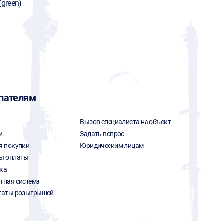
(green)
пателям
Вызов специалиста на объект
и
Задать вопрос
я покупки
Юридическим лицам
ы оплаты
ка
тная система
таты розыгрышей