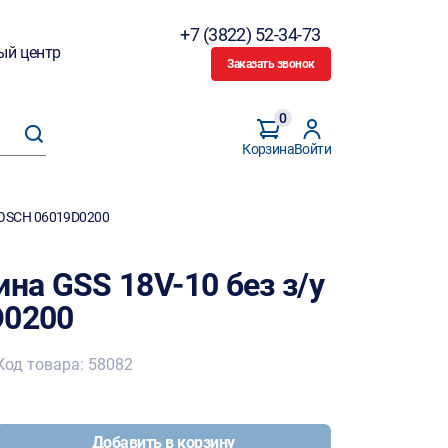
+7 (3822) 52-34-73
ый центр
Заказать звонок
0
Корзина
Войти
BOSCH 06019D0200
а GSS 18V-10 без з/у
D0200
Код товара: 58082
Добавить в корзину