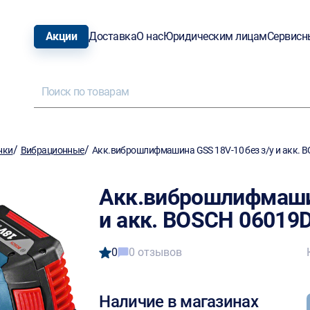
Акции
Доставка
О нас
Юридическим лицам
Сервисн
/
/
нки
Вибрационные
Акк.виброшлифмашина GSS 18V-10 без з/у и акк. 
Акк.виброшлифмашин
и акк. BOSCH 06019
0
0 отзывов
Наличие в магазинах