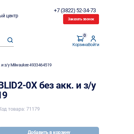
+7 (3822) 52-34-73
ый центр
Заказать звонок
0
Корзина
Войти
. и з/у Milwaukee 4933464519
LID2-0X без акк. и з/у
19
Код товара: 71179
Добавить в корзину