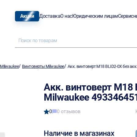
Акции
Доставка
О нас
Юридическим лицам
Сервисн
/
/
Milwaukee
Винтоверты Milwaukee
Акк. винтоверт M18 BLID2-0X без акк
Акк. винтоверт M18 B
Milwaukee 49334645
0
0 отзывов
Наличие в магазинах