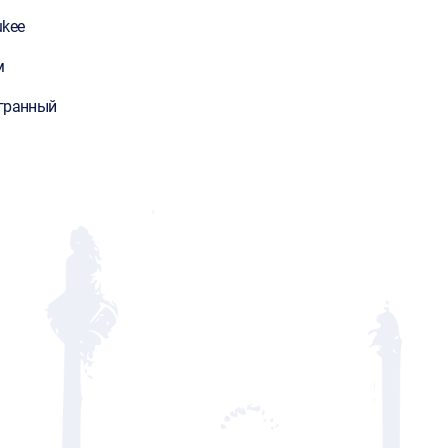
ukee
м
гранный