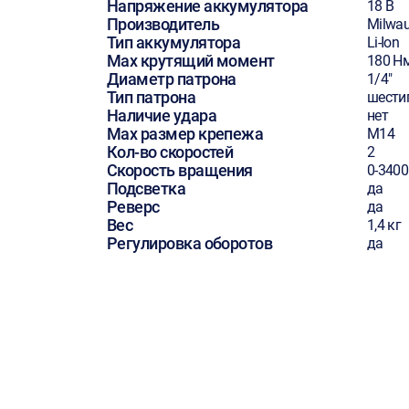
Напряжение аккумулятора
18 В
Производитель
Milwa
Тип аккумулятора
Li-Ion
Max крутящий момент
180 Н
Диаметр патрона
1/4"
Тип патрона
шести
Наличие удара
нет
Max размер крепежа
М14
Кол-во скоростей
2
Скорость вращения
0-3400
Подсветка
да
Реверс
да
Вес
1,4 кг
Регулировка оборотов
да