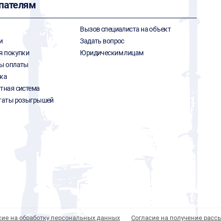
пателям
Вызов специалиста на объект
и
Задать вопрос
я покупки
Юридическим лицам
ы оплаты
ка
тная система
таты розыгрышей
сие на обработку персональных данных
Согласие на получение расс