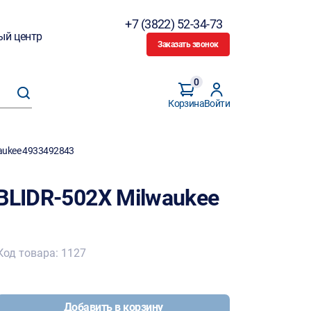
+7 (3822) 52-34-73
ый центр
Заказать звонок
0
Корзина
Войти
aukee 4933492843
BLIDR-502X Milwaukee
Код товара: 1127
Добавить в корзину