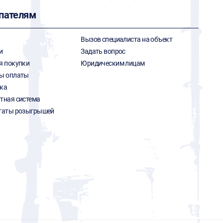
пателям
Вызов специалиста на объект
и
Задать вопрос
я покупки
Юридическим лицам
ы оплаты
ка
тная система
таты розыгрышей