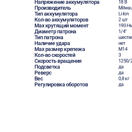
Напряжение аккумулятора
18 В
Производитель
Milwa
Тип аккумулятора
Li-Ion
Кол-во аккумуляторов
2 шт
Max крутящий момент
190 Н
Диаметр патрона
1/4"
Тип патрона
шести
Наличие удара
нет
Max размер крепежа
М14
Кол-во скоростей
3
Скорость вращения
1250/
Подсветка
да
Реверс
да
Вес
0,8 кг
Регулировка оборотов
да