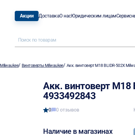
Акции
Доставка
О нас
Юридическим лицам
Сервисн
/
/
Milwaukee
Винтоверты Milwaukee
Акк. винтоверт M18 BLIDR-502X Milw
Акк. винтоверт M18 
4933492843
0
0 отзывов
Наличие в магазинах