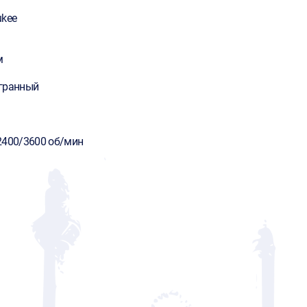
ukee
м
гранный
2400/3600 об/мин