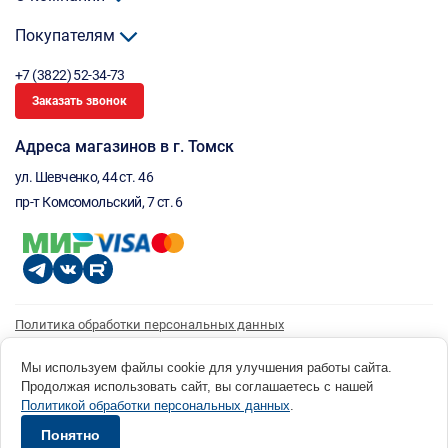
Покупателям
+7 (3822) 52-34-73
Заказать звонок
Адреса магазинов в г. Томск
ул. Шевченко, 44 ст. 46
пр-т Комсомольский, 7 ст. 6
Политика обработки персональных данных
Согласие на обработку персональных данных
Согласие на получение рассылки
Мы используем файлы cookie для улучшения работы сайта.
Продолжая использовать сайт, вы соглашаетесь с нашей
© 1996 - 2026 инструмент парк «Мастер Плюс» Россия, г. Томск, ул. Шевченко, 44 ст. 46, (3822) 52-34-
Политикой обработки персональных данных
.
73 okp@masterplus.tomsk.ru ИП Брусницын Д.Н. ИНН 701700002741
Разработано в Sibcode.team
Понятно