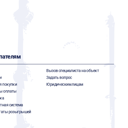
пателям
Вызов специалиста на объект
и
Задать вопрос
я покупки
Юридическим лицам
ы оплаты
ка
тная система
таты розыгрышей