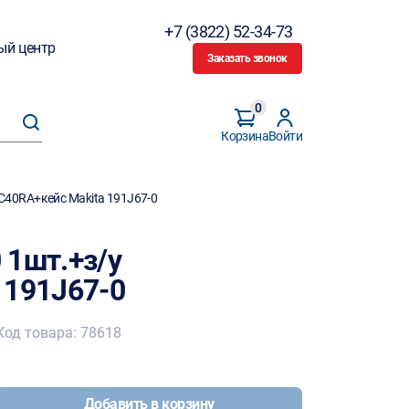
+7 (3822) 52-34-73
ый центр
Заказать звонок
0
Корзина
Войти
C40RA+кейс Makita 191J67-0
 1шт.+з/у
 191J67-0
Код товара: 78618
Добавить в корзину