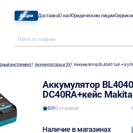
Акции
Доставка
О нас
Юридическим лицам
Сервисн
/
/
рный инструмент
Аккумуляторы и ЗУ
Аккумулятор BL4040 1шт.+з/у D
Аккумулятор BL4040
DC40RA+кейс Makita
0
0 отзывов
Наличие в магазинах