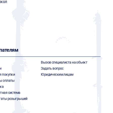
скол
пателям
Вызов специалиста на объект
и
Задать вопрос
я покупки
Юридическим лицам
ы оплаты
ка
тная система
таты розыгрышей