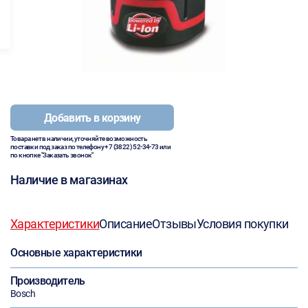
Добавить в корзину
Товара нет в наличии, уточняйте возможность
поставки под заказ по телефону
+7 (3822) 52-34-73
или
по кнопке "Заказать звонок"
Наличие в магазинах
Характеристики
Описание
Отзывы
Условия покупки
Основные характеристики
Производитель
Bosch