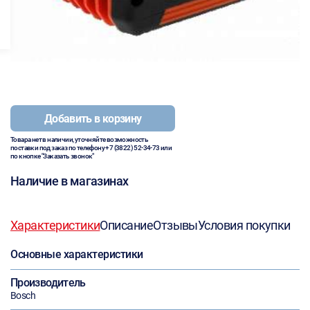
Добавить в корзину
Товара нет в наличии, уточняйте возможность
поставки под заказ по телефону
+7 (3822) 52-34-73
или
по кнопке "Заказать звонок"
Наличие в магазинах
Характеристики
Описание
Отзывы
Условия покупки
Основные характеристики
Производитель
Bosch