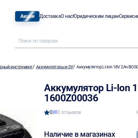
Акции
Доставка
О нас
Юридическим лицам
Сервисн
/
/
рный инструмент
Аккумуляторы и ЗУ
Аккумулятор Li-Ion 18V 2Ач BO
Аккумулятор Li-Ion
1600Z00036
0
0 отзывов
Наличие в магазинах