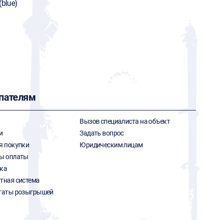
(blue)
пателям
Вызов специалиста на объект
и
Задать вопрос
я покупки
Юридическим лицам
ы оплаты
ка
тная система
таты розыгрышей