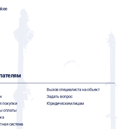
ukee
пателям
Вызов специалиста на объект
и
Задать вопрос
я покупки
Юридическим лицам
ы оплаты
ка
тная система