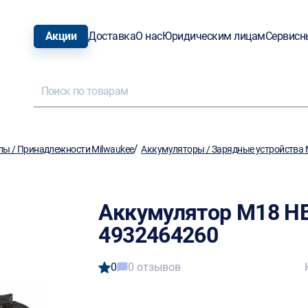
Акции
Доставка
О нас
Юридическим лицам
Сервисн
/
лы / Принадлежности Milwaukee
Аккумуляторы / Зарядные устройства 
Аккумулятор M18 HB
4932464260
0
0 отзывов