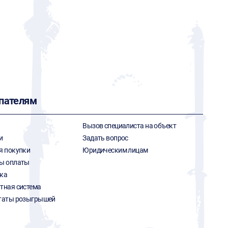
пателям
Вызов специалиста на объект
и
Задать вопрос
я покупки
Юридическим лицам
ы оплаты
ка
тная система
таты розыгрышей