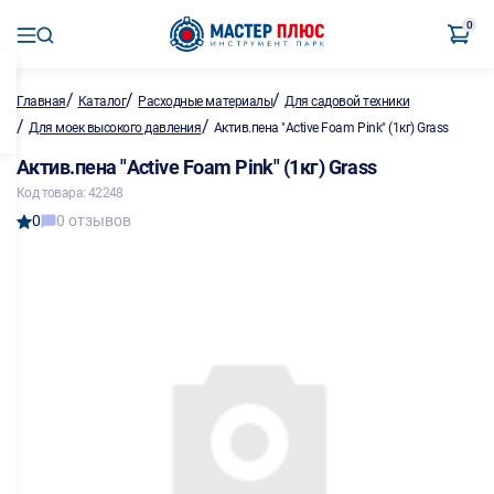
0
/
/
/
Главная
Каталог
Расходные материалы
Для садовой техники
/
/
Для моек высокого давления
Актив.пена "Active Foam Pink" (1кг) Grass
Актив.пена "Active Foam Pink" (1кг) Grass
Код товара: 42248
0
0 отзывов