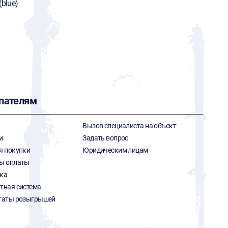
(blue)
пателям
Вызов специалиста на объект
и
Задать вопрос
я покупки
Юридическим лицам
ы оплаты
ка
тная система
таты розыгрышей