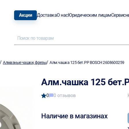
Акции
Доставка
О нас
Юридическим лицам
Сервисн
/
/
Алмазные чашки, фрезы
Алм.чашка 125 бет.PP BOSCH 2608600259
Алм.чашка 125 бет.
0
0 отзывов
Наличие в магазинах