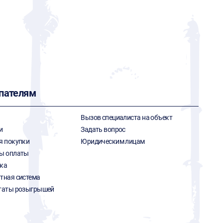
пателям
Вызов специалиста на объект
и
Задать вопрос
я покупки
Юридическим лицам
ы оплаты
ка
тная система
таты розыгрышей